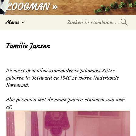
LOOGMAN »
Spring
Menu
naar
Zoek
inhoud
in
Familie Janzen
stam
De verst gevonden stamvader is Johannes Sijtze
geboren in Bolsward ca 1685 ze waren Nederlands
Hervormd.
Alle personen met de naam Janzen stammen van hem
af.