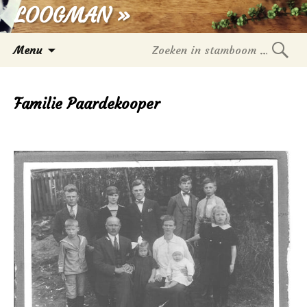
LOOGMAN »
Spring
Menu
naar
Zoek
inhoud
in
Familie Paardekooper
stam